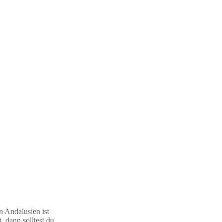
n Andalusien ist
 dann solltest du