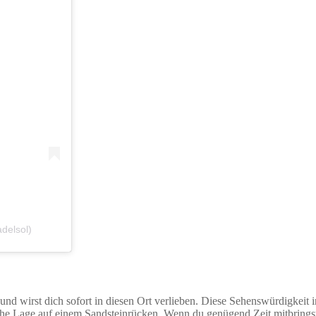
delsol)
und wirst dich sofort in diesen Ort verlieben. Diese Sehenswürdigkeit i
che Lage auf einem Sandsteinrücken. Wenn du genügend Zeit mitbringst,