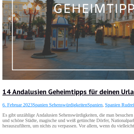
14 Andalusien Geheimtipps für deinen Url
6. Februar 2023
Spanien Sehenswürdigkeiten
Spanien
,
Spanien Rudre
Es gibt unzählige Andalusien Sehenswürdigkeiten, die man besuchen s
und schöne Städte, magische und weiß getünchte Dörfer, Nationalparks
herauszufiltern, um nichts zu verpassen. Vor allem, wenn du vielleic